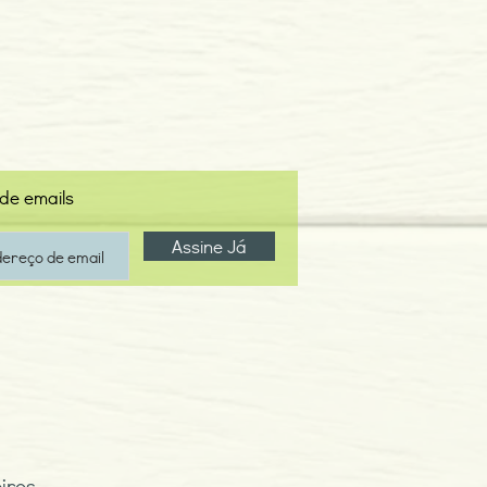
 de emails
Assine Já
iros