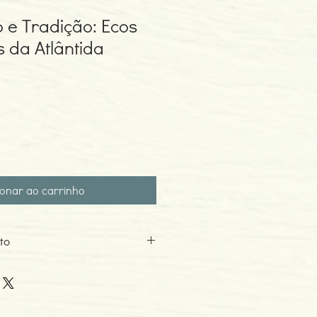
o e Tradição: Ecos
 da Atlântida
ionar ao carrinho
to
ra
o: 06-2017
eo