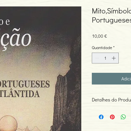
Mito,Símbol
Portugueses
Preço
10,00 €
Quantidade
*
Adic
Detalhes do Produ
Autor: Manuel J. Gand
Edição ou reimpressã
Editor: CESDIES e Ideg
Idioma: Português