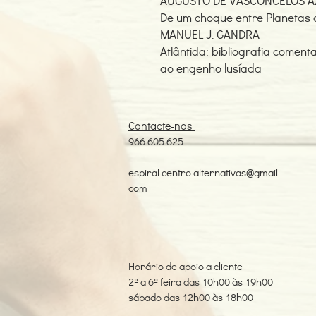
AUGUSTO DE VASCONCELOS AZ
De um choque entre Planetas
MANUEL J. GANDRA
Atlântida: bibliografia comen
ao engenho lusíada
Contacte-nos
966 605 625
espiral.centro.alternativas@gmail.
com
Horário de apoio a cliente
2ª a 6ª feira das 10h00 às 19h00
sábado das 12h00 às 18h00