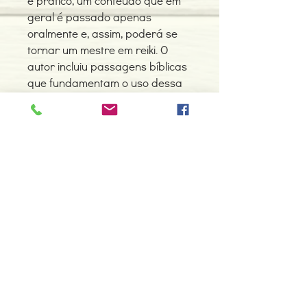
e prático, um conteúdo que em
geral é passado apenas
oralmente e, assim, poderá se
tornar um mestre em reiki. O
autor incluiu passagens bíblicas
que fundamentam o uso dessa
arte de cura.
Detalhes do Produto
Autor: Paulo Costa
ISBN: 9788537011133
Edição ou reimpressão: 2018
Editor: Madras
Contacte-nos
Idioma: Português do Brasil
966 605 625
Dimensões: 152 x 235 x 39 mm
Encadernação: Capa mole
espiral.centro.alternativas@gmail
Páginas: 171
.com
Tipo de Produto: Livro