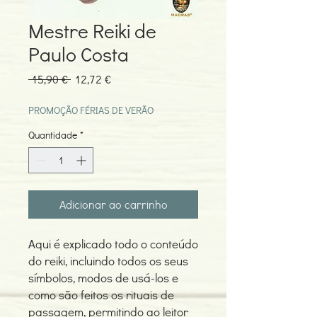
Mestre Reiki de
Paulo Costa
Preço
Preço
 15,90 € 
12,72 €
normal
promocional
PROMOÇÃO FÉRIAS DE VERÃO
Quantidade
*
Adicionar ao carrinho
Aqui é explicado todo o conteúdo
do reiki, incluindo todos os seus
símbolos, modos de usá-los e
como são feitos os rituais de
passagem, permitindo ao leitor