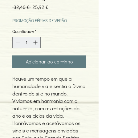
Preço
Preço
 32,40 € 
25,92 €
normal
promocional
PROMOÇÃO FÉRIAS DE VERÃO
Quantidade
*
Adicionar ao carrinho
Houve um tempo em que a
humanidade via e sentia o Divino
dentro de si e no mundo.
Vivíamos em harmonia com a
natureza, com as estações do
ano e os ciclos da vida.
Honrávamos e acetávamos os
sinais e mensagens enviadas
por Gaia, pelo Grande Espírito.