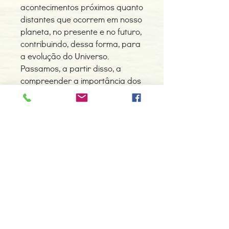
acontecimentos próximos quanto
distantes que ocorrem em nosso
planeta, no presente e no futuro,
contribuindo, dessa forma, para
a evolução do Universo.
Passamos, a partir disso, a
compreender a importância dos
pensamentos, das palavras e
das ações na formação do
destino.
Assim, a obra traz
conhecimentos profundos que
levam aqueles que se
interessam pela espiritualidade
e buscam respostas às diversas
questões da existência humana
à redescoberta da
responsabilidade por sua
própria trajetória.