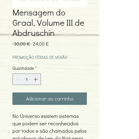
Mensagem do
Graal, Volume III de
Abdruschin
Preço
Preço
 30,00 € 
24,00 €
normal
promocional
PROMOÇÃO FÉRIAS DE VERÃO
Quantidade
*
Adicionar ao carrinho
No Universo existem sistemas
que podem ser reconhecidos
por todos e são chamados pelos
estudiosos de Leis da Natureza.