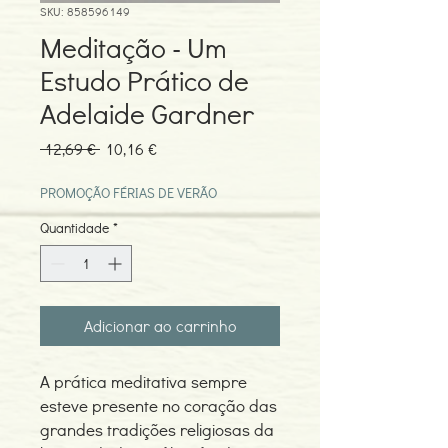
SKU: 858596149
Meditação - Um
Estudo Prático de
Adelaide Gardner
Preço
Preço
 12,69 € 
10,16 €
normal
promocional
PROMOÇÃO FÉRIAS DE VERÃO
Quantidade
*
Adicionar ao carrinho
A prática meditativa sempre
esteve presente no coração das
grandes tradições religiosas da