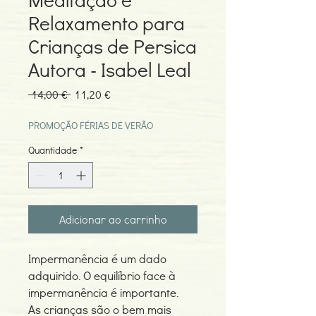
Relaxamento para
Crianças de Persica
Autora - Isabel Leal
Preço
Preço
 14,00 € 
11,20 €
normal
promocional
PROMOÇÃO FÉRIAS DE VERÃO
Quantidade
*
Adicionar ao carrinho
Impermanência é um dado
adquirido. O equilíbrio face à
impermanência é importante.
As crianças são o bem mais