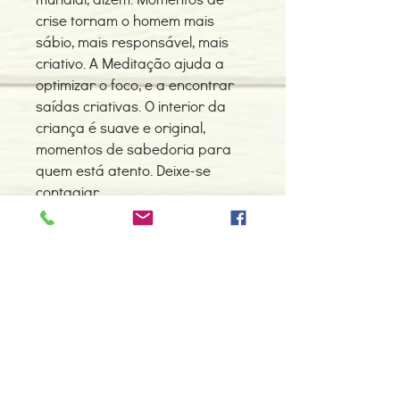
crise tornam o homem mais
sábio, mais responsável, mais
criativo. A Meditação ajuda a
optimizar o foco, e a encontrar
saídas criativas. O interior da
criança é suave e original,
momentos de sabedoria para
quem está atento. Deixe-se
contagiar.
Isabel Leal
Detalhes do Produto
Autor: Persica Autora - Isabel Leal
ISBN: 9789895157990
Edição ou reimpressão: 12-2015
Editor: Chiado Books
Contacte-nos