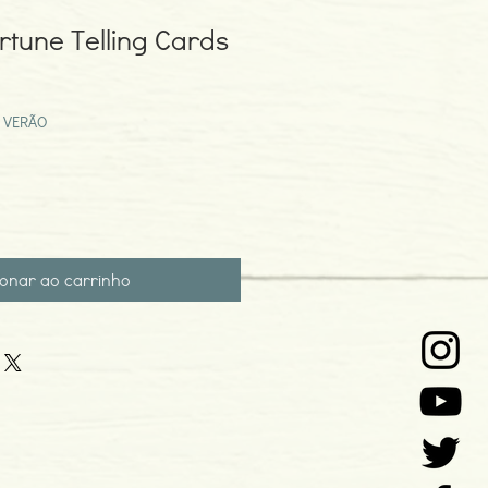
rtune Telling Cards
eço
omocional
 VERÃO
ionar ao carrinho