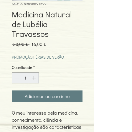
SKU: 9789898691699
Medicina Natural
de Lubélia
Travassos
Preço
Preço
 20,00 € 
16,00 €
normal
promocional
PROMOÇÃO FÉRIAS DE VERÃO
Quantidade
*
Adicionar ao carrinho
O meu interesse pela medicina,
conhecimento, ciência e
investigação são características