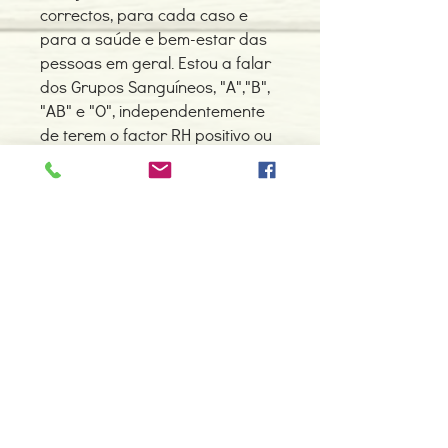
correctos, para cada caso e
para a saúde e bem-estar das
pessoas em geral. Estou a falar
dos Grupos Sanguíneos, "A","B",
"AB" e "O", independentemente
de terem o factor RH positivo ou
negativo.
Detalhes do Produto
Autor: Lubélia Travassos
ISBN: 9789896070205
Edição ou reimpressão: 2018
Editor: Maitreya
Contacte-nos
Idioma: Português
966 605 625
Dimensões: 228 x 154 x 16 mm
Encadernação: Capa mole
espiral.centro.alternativas@gmail
Páginas: 402
.com
Tipo de Produto: Livro