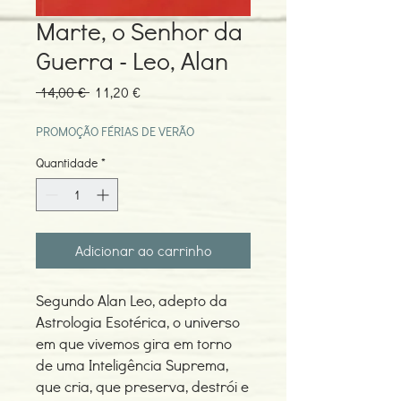
Marte, o Senhor da
Guerra - Leo, Alan
Preço
Preço
 14,00 € 
11,20 €
normal
promocional
PROMOÇÃO FÉRIAS DE VERÃO
Quantidade
*
Adicionar ao carrinho
Segundo Alan Leo, adepto da
Astrologia Esotérica, o universo
em que vivemos gira em torno
de uma Inteligência Suprema,
que cria, que preserva, destrói e