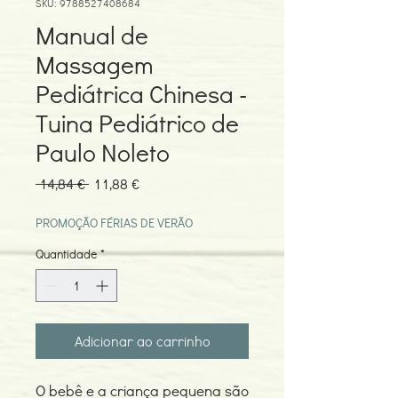
SKU: 9788527408684
Manual de
Massagem
Pediátrica Chinesa -
Tuina Pediátrico de
Paulo Noleto
Preço
Preço
 14,84 € 
11,88 €
normal
promocional
PROMOÇÃO FÉRIAS DE VERÃO
Quantidade
*
Adicionar ao carrinho
O bebê e a criança pequena são