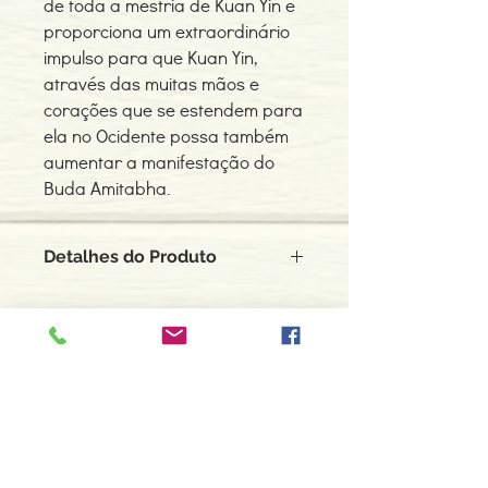
de toda a mestria de Kuan Yin e
proporciona um extraordinário
impulso para que Kuan Yin,
através das muitas mãos e
corações que se estendem para
ela no Ocidente possa também
aumentar a manifestação do
Buda Amitabha.
Detalhes do Produto
Autora: Elizabeth Clare Prophet
ISBN: 9789899893733
Edição ou reimpressão: 11-2015
Editor: Ascensão Edições
Contacte-nos
Idioma: Português
966 605 625
Dimensões: 138 x 138 x 2 mm
Encadernação: Capa mole
espiral.centro.alternativas@gmail
Páginas: 56
.com
Tipo de Produto: Livro