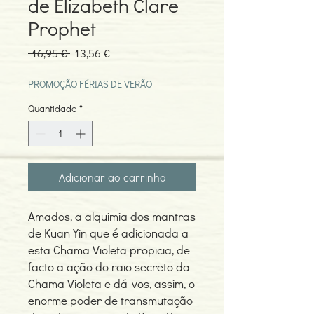
de Elizabeth Clare
Prophet
Preço
Preço
 16,95 € 
13,56 €
normal
promocional
PROMOÇÃO FÉRIAS DE VERÃO
Quantidade
*
Adicionar ao carrinho
Amados, a alquimia dos mantras
de Kuan Yin que é adicionada a
esta Chama Violeta propicia, de
facto a ação do raio secreto da
Chama Violeta e dá-vos, assim, o
enorme poder de transmutação