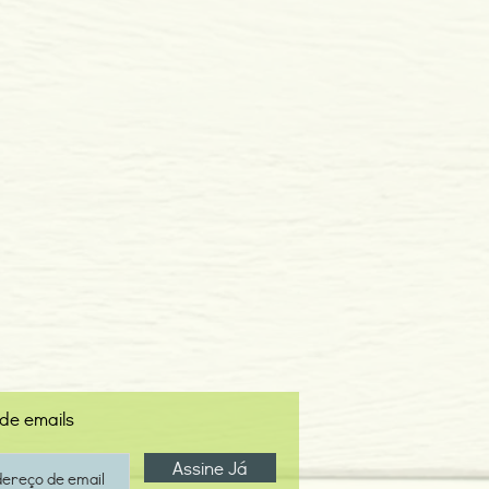
 de emails
Assine Já