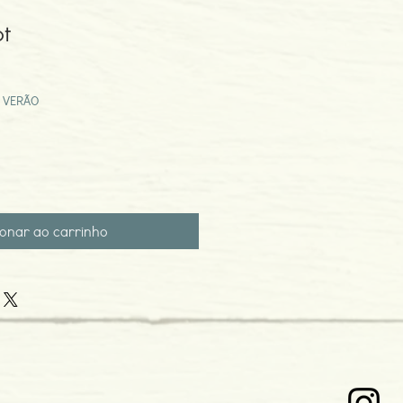
t
eço
omocional
 VERÃO
ionar ao carrinho