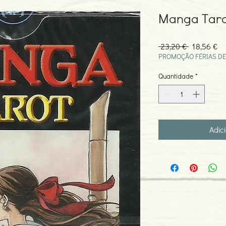
Manga Taro
Preço
Pr
 23,20 € 
18,56 €
normal
pr
PROMOÇÃO FÉRIAS DE
Quantidade
*
Adic