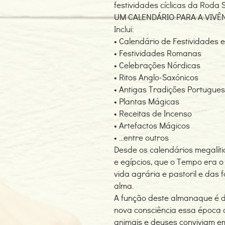
festividades cíclicas da Roda
UM CALENDÁRIO PARA A VIVÊ
Inclui:
• Calendário de Festividades
• Festividades Romanas
• Celebrações Nórdicas
• Ritos Anglo-Saxónicos
• Antigas Tradições Portugue
• Plantas Mágicas
• Receitas de Incenso
• Artefactos Mágicos
• ...entre outros
Desde os calendários megalít
e egípcios, que o Tempo era o
vida agrária e pastoril e das 
alma.
A função deste almanaque é d
nova consciência essa época 
animais e deuses conviviam 