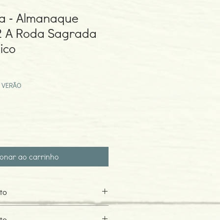
 - Almanaque
 A Roda Sagrada
ico
eço
omocional
 VERÃO
ionar ao carrinho
to
os reconheceram o carácter sagrado
to