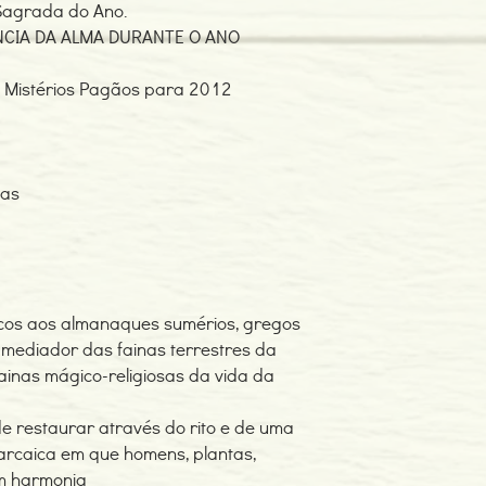
 Sagrada do Ano.
fainas mágico-religio
NCIA DA ALMA DURANTE O ANO
A função deste almanaq
de uma nova consciên
homens, plantas, anim
 e Mistérios Pagãos para 2012
sas
icos aos almanaques sumérios, gregos
 mediador das fainas terrestres da
fainas mágico-religiosas da vida da
e restaurar através do rito e de uma
arcaica em que homens, plantas,
em harmonia