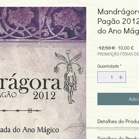
Mandrágora
Pagão 2012
do Ano Mág
Preço
Pr
 12,50 € 
10,00 €
normal
pr
PROMOÇÃO FÉRIAS DE
Quantidade
*
Adic
Detalhes do Produ
Todos os povos antig
Detalhes do Produ