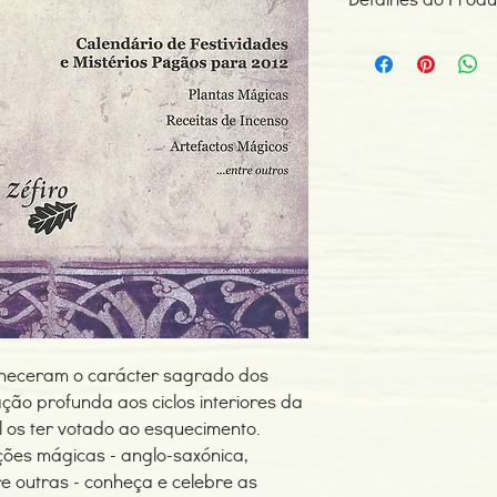
dos ciclos da Natureza
interiores da Alma, ap
ISBN: 978989677077
ao esquecimento.
Edição ou reimpressã
Relembrando diferente
Editor: Zéfiro
saxónica, lusitana, nó
Idioma: Português
e celebre as festivida
Dimensões: 158 x 228
UM CALENDÁRIO PARA
Páginas: 144
ANO
Tipo de Produto: Livro
Inclui:
• Calendário de Festi
2012
• Festividades Roman
• Celebrações Nórdic
• Ritos Anglo-Saxónico
• Antigas Tradições P
• Plantas Mágicas
nheceram o carácter sagrado dos
• Receitas de Incenso
• Artefactos Mágicos
ação profunda aos ciclos interiores da
• ...entre outros
 os ter votado ao esquecimento.
Desde os calendários
ções mágicas - anglo-saxónica,
sumérios, gregos e eg
re outras - conheça e celebre as
das fainas terrestres 