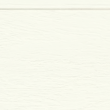
sas da vida da alma.
ue é de restaurar através do rito e
cia essa época arcaica em que
ais e deuses conviviam em harmonia