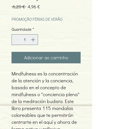
Preço
Preço
 6,20 € 
4,96 €
normal
promocional
PROMOÇÃO FÉRIAS DE VERÃO
Quantidade
*
Adicionar ao carrinho
Mindfulness es la concentración
de la atención y la conciencia,
basado en el concepto de
mindfulness o "conciencia plena"
de la meditación budista. Este
libro presenta 115 mandalas
coloreables que te permitirán
centrarte en el aquí y ahora de
forma activa y reflexiva.