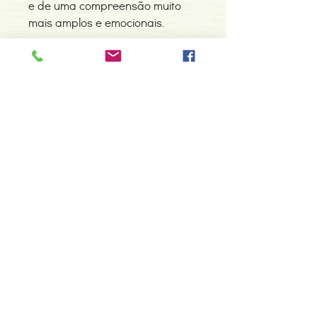
e de uma compreensão muito
mais amplos e emocionais.
Detalhes do Produto
Autor: Fosbury C.
ISBN: 9788415227502
Edição ou reimpressão: 06-2015
Editor: ILUS BOOKS
Contacte-nos
Idioma: Espanhol, Espanhol, Português
966 605 625
Dimensões: 219 x 218 x 11 mm
Tipo de Produto: Livro
espiral.centro.alternativas@gmail
.com
Horário de apoio a cliente
2ª a 6ª feira das 10h00 às 19h00
sábado das 12h00 às 18h00