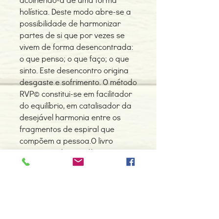
holística. Deste modo abre-se a
possibilidade de harmonizar
partes de si que por vezes se
vivem de forma desencontrada:
o que penso; o que faço; o que
sinto. Este desencontro origina
desgaste e sofrimento. O método
RVP© constitui-se em facilitador
do equilíbrio, em catalisador da
desejável harmonia entre os
fragmentos de espiral que
compõem a pessoa.O livro
integra ainda a Análise
Fenomenológica de Sonhos
como um dos aspectos mais
eficientes desta prática.
Detalhes do Produto