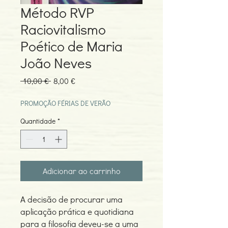
Método RVP
Raciovitalismo
Poético de Maria
João Neves
Preço
Preço
 10,00 € 
8,00 €
normal
promocional
PROMOÇÃO FÉRIAS DE VERÃO
Quantidade
*
Adicionar ao carrinho
A decisão de procurar uma
aplicação prática e quotidiana
para a filosofia deveu-se a uma