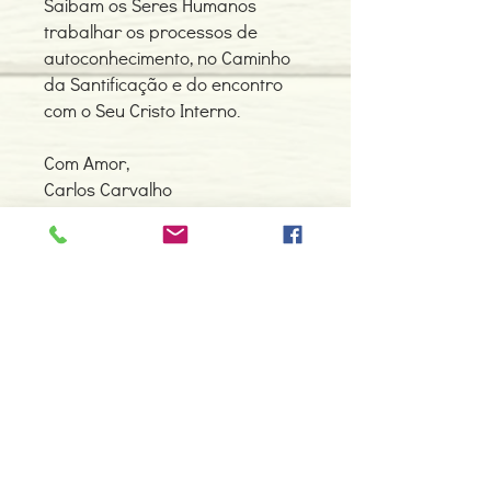
Saibam os Seres Humanos
trabalhar os processos de
autoconhecimento, no Caminho
da Santificação e do encontro
com o Seu Cristo Interno.
Com Amor,
Carlos Carvalho
(SOL-RAH)
(Aro Solar 515)
Detalhes do Produto
Autor: Carlos Carvalho
ISBN: 9789898147837
Edição ou reimpressão: 12-2012
Editor: Pub.Maitreya Unip.,Lda
Contacte-nos
Idioma: Português
966 605 625
Dimensões: 144 x 210 x 7 mm