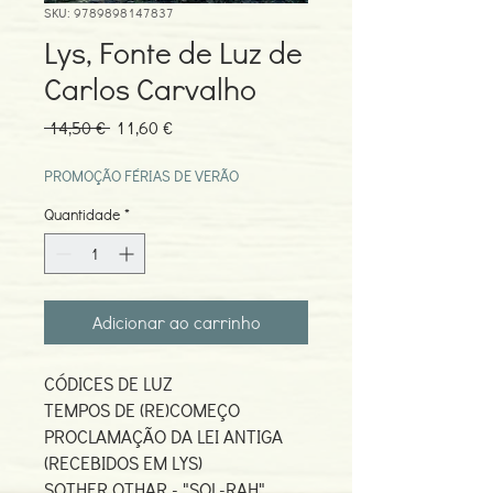
SKU: 9789898147837
Lys, Fonte de Luz de
Carlos Carvalho
Preço
Preço
 14,50 € 
11,60 €
normal
promocional
PROMOÇÃO FÉRIAS DE VERÃO
Quantidade
*
Adicionar ao carrinho
CÓDICES DE LUZ
TEMPOS DE (RE)COMEÇO
PROCLAMAÇÃO DA LEI ANTIGA
(RECEBIDOS EM LYS)
SOTHER OTHAR - "SOL-RAH"