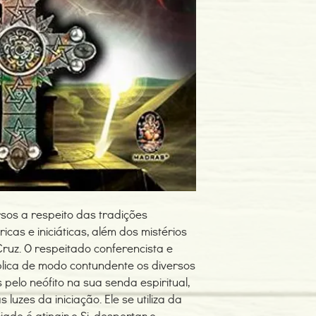
Edição ou reimpressã
Editor: Madras
Idioma: Português
Dimensões: 160 x 230
Encadernação: Capa 
Páginas: 152
Tipo de Produto: Livro
sos a respeito das tradições
ricas e iniciáticas, além dos mistérios
Cruz. O respeitado conferencista e
xplica de modo contundente os diversos
pelo neófito na sua senda espiritual,
luzes da iniciação. Ele se utiliza da
iado é atingir o Si, despertar o