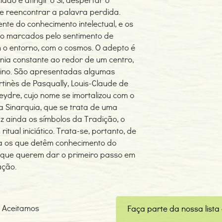
 e reencontrar a palavra perdida.
ente do conhecimento intelectual, e os
são marcados pelo sentimento de
o entorno, com o cosmos. O adepto é
ia constante ao redor de um centro,
vino. São apresentadas algumas
tinès de Pasqually, Louis-Claude de
veydre, cujo nome se imortalizou com o
a Sinarquia, que se trata de uma
az ainda os símbolos da Tradição, o
itual iniciático. Trata-se, portanto, de
a os que detêm conhecimento do
 que querem dar o primeiro passo em
ação.
Aceitamos
Faça parte da nossa lista