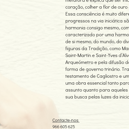
coração, colher a flor de ouro
Essa consciência é muito difer
progressos na via iniciática 
harmonia consigo mesmo, com 
caracterizado por uma harmon
de si mesmo, do mundo, do di
figuras da Tradição, como Mar
Saint-Martin e Saint-Yves d’Al
Arqueómetro e pela difusão d
forma de governo trinário. Tr
testamento de Cagliostro e um r
uma obra essencial tanto par
assunto quanto para aqueles
sua busca pelas luzes da inici
Contacte-nos
966 605 625