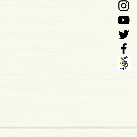
o: 01-2012
 x 4 mm
mole