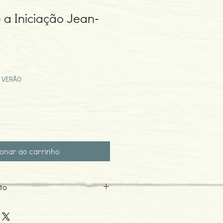
 a Iniciação Jean-
eço
omocional
 VERÃO
ionar ao carrinho
to
i
7