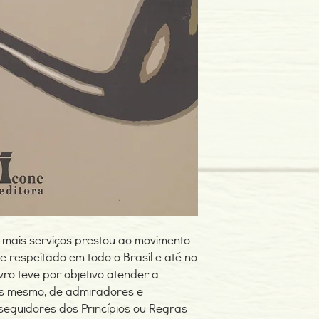
Edição ou reimpressã
Editor: Ícone Editora
Idioma: Português do B
Dimensões: 159 x 229
Encadernação: Capa 
Páginas: 183
Tipo de Produto: Livro
e mais serviços prestou ao movimento
 respeitado em todo o Brasil e até no
ivro teve por objetivo atender a
tes mesmo, de admiradores e
eguidores dos Princípios ou Regras