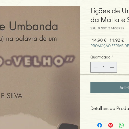
Lições de 
da Matta e S
SKU: 9788527408929
Preço
Pr
 14,90 € 
11,92 €
normal
pr
PROMOÇÃO FÉRIAS DE
Quantidade
*
Adic
Detalhes do Produ
Autor: W. W. da Matta 
ISBN: 978852740892