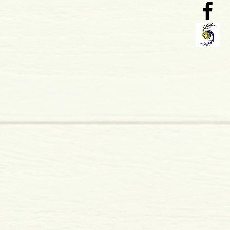
o: 01-2006
rasil, Português
 x 5 mm
mole