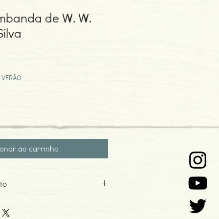
Umbanda de W. W.
ilva
eço
omocional
 VERÃO
ionar ao carrinho
to
e Silva
9