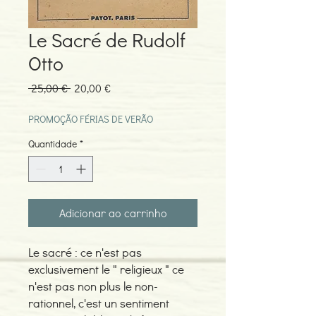
Le Sacré de Rudolf
Otto
Preço
Preço
 25,00 € 
20,00 €
normal
promocional
PROMOÇÃO FÉRIAS DE VERÃO
Quantidade
*
Adicionar ao carrinho
Le sacré : ce n'est pas
exclusivement le " religieux " ce
n'est pas non plus le non-
rationnel, c'est un sentiment