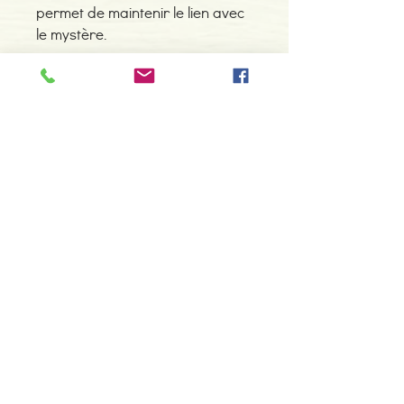
permet de maintenir le lien avec
le mystère.
Detalhes do Produto
Edição de 1949 com 240 páginas em
bom estado de conservação, sem
rasuras ou sublinhados
Contacte-nos
966 605 625
espiral.centro.alternativas@gmail
.com
Horário de apoio a cliente
2ª a 6ª feira das 10h00 às 19h00
sábado das 12h00 às 18h00