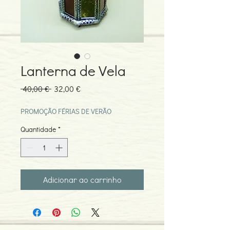
Lanterna de Vela
Preço
Preço
 40,00 € 
32,00 €
normal
promocional
PROMOÇÃO FÉRIAS DE VERÃO
Quantidade
*
Adicionar ao carrinho