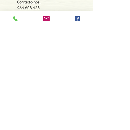
Contacte-nos
966 605 625
espiral.centro.alternativas@gmail
.com
Horário de apoio a cliente
2ª a 6ª feira das 10h00 às 19h00
sábado das 12h00 às 18h00
Faça parte da nossa lista de
emails
Assine Já