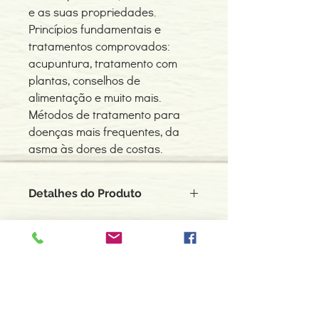
e as suas propriedades.
Princípios fundamentais e
tratamentos comprovados:
acupuntura, tratamento com
plantas, conselhos de
alimentação e muito mais.
Métodos de tratamento para
doenças mais frequentes, da
asma às dores de costas.
Detalhes do Produto
Autor: Komet Verlag Gmbh
ISBN: 9789725764749
Edição ou reimpressão: 01-2007
Editor: Dinalivro
Contacte-nos
Idioma: Português
966 605 625
Dimensões: 151 x 177 x 28 mm
Encadernação: Capa dura
espiral.centro.alternativas@gmail