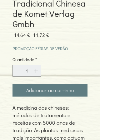
Tradicional Chinesa
de Komet Verlag
Gmbh
Preço
Preço
 14,64 € 
11,72 €
normal
promocional
PROMOÇÃO FÉRIAS DE VERÃO
Quantidade
*
Adicionar ao carrinho
A medicina dos chineses:
métodos de tratamento e
receitas com 5000 anos de
tradição. As plantas medicinais
mais importantes, como actuam