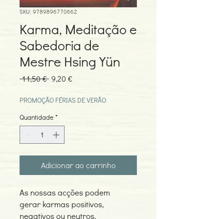
SKU: 9789896770662
Karma, Meditação e
Sabedoria de
Mestre Hsing Yün
Preço
Preço
 11,50 € 
9,20 €
normal
promocional
PROMOÇÃO FÉRIAS DE VERÃO
Quantidade
*
Adicionar ao carrinho
As nossas acções podem
gerar karmas positivos,
negativos ou neutros,