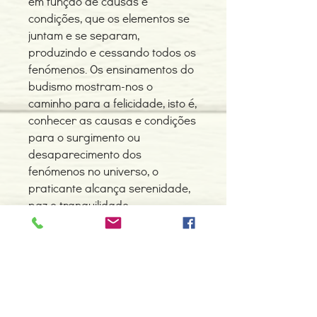
em função de causas e
condições, que os elementos se
juntam e se separam,
produzindo e cessando todos os
fenómenos. Os ensinamentos do
budismo mostram-nos o
caminho para a felicidade, isto é,
conhecer as causas e condições
para o surgimento ou
desaparecimento dos
fenómenos no universo, o
praticante alcança serenidade,
paz e tranquilidade,
imprescindíveis à identificação
do fluxo natural de todos os
fenómenos.
Detalhes do Produto