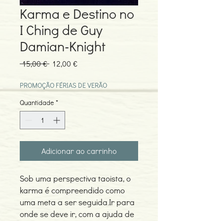
Karma e Destino no
I Ching de Guy
Damian-Knight
Preço
Preço
 15,00 € 
12,00 €
normal
promocional
PROMOÇÃO FÉRIAS DE VERÃO
Quantidade
*
Adicionar ao carrinho
Sob uma perspectiva taoista, o
karma é compreendido como
uma meta a ser seguida.Ir para
onde se deve ir, com a ajuda de