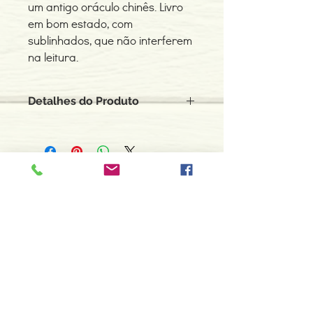
um antigo oráculo chinês. Livro
em bom estado, com
sublinhados, que não interferem
na leitura.
Detalhes do Produto
Autor: Guy Damian-Knight
Edição ou reimpressão: 1987
Editor: Pensamento
Idioma: Português do Brasil
Contacte-nos
Encadernação: Capa mole
966 605 625
Páginas: 209
Tipo de Produto: Livro
espiral.centro.alternativas@gmail
.com
Usado, em bom estado.
Horário de apoio a cliente
2ª a 6ª feira das 10h00 às 19h00