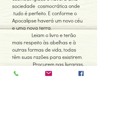
sociedade cosmocrática onde
tudo é perfeito. E conforme o
Apocalipse haverá um novo céu
e uma nova terra.
Leiam o livro e terão
mais respeito às abelhas e à
outras formas de vida, todas
têm suas razões para existirem.
Procurem nas livrarias,
se não encontrarem me
escrevam!
Detalhes do Produto
Autor: Huberto Rohden
Editor: Alvorada/Martin Claret
Idioma: Português do Brasil, Português
Dimensões: 135 x 205 x 9 mm
Contacte-nos
Encadernação: Capa mole