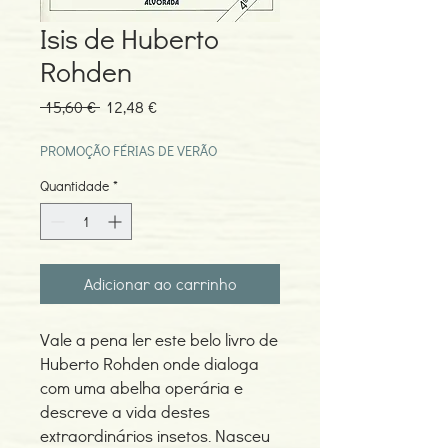
Isis de Huberto
Rohden
Preço
Preço
 15,60 € 
12,48 €
normal
promocional
PROMOÇÃO FÉRIAS DE VERÃO
Quantidade
*
Adicionar ao carrinho
Vale a pena ler este belo livro de
Huberto Rohden onde dialoga
com uma abelha operária e
descreve a vida destes
extraordinários insetos. Nasceu