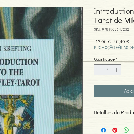
Introduction
Tarot de Mik
SKU: 9783908647232
Preço
Pr
 13,00 € 
10,40 €
normal
pr
PROMOÇÃO FÉRIAS DE
Quantidade
*
Adic
Detalhes do Produ
Autor: Miki Krefting
ISBN: 908647231