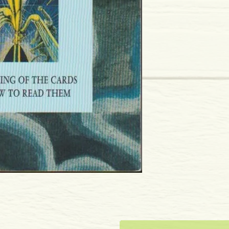
Edição ou reimpressã
Editor: Urania Verlags
Idioma: Inglês
Encadernação: Capa 
Páginas: 140
Tipo de Produto: Livro