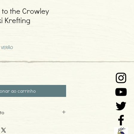
 to the Crowley
i Krefting
eço
omocional
 VERÃO
ionar ao carrinho
to