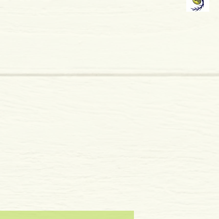
o: 1993
mole