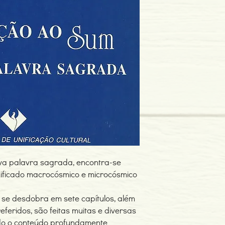
Idioma: Português
Dimensões: 137 x 198
Encadernação: Capa 
Páginas: 114
Tipo de Produto: Livro
va palavra sagrada, encontra-se
gnificado macrocósmico e microcósmico
 se desdobra em sete capítulos, além
feridos, são feitas muitas e diversas
ndo o conteúdo profundamente