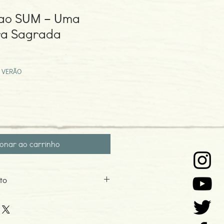
 ao SUM – Uma
ra Sagrada
ço
mocional
 VERÃO
ionar ao carrinho
to
4
o: 04-1994
 de Unificação Cultural