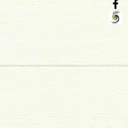
 x 8 mm
mole