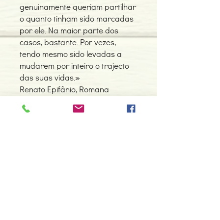
genuinamente queriam partilhar
o quanto tinham sido marcadas
por ele. Na maior parte dos
casos, bastante. Por vezes,
tendo mesmo sido levadas a
mudarem por inteiro o trajecto
das suas vidas.»
Renato Epifânio, Romana
Valente Pinho e Amon Pinho Davi
in Introdução.
Detalhes do Produto
Autores: Renato Epifânio, Amon Pinho
Davi e Romana Valente Pinho
ISBN: 9789728958244
Contacte-nos
Edição ou reimpressão: 01-2008
966 605 625
Editor: Zéfiro