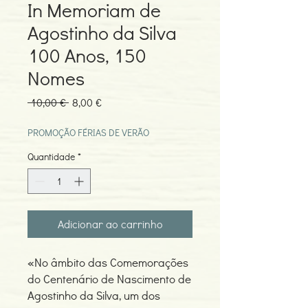
In Memoriam de
Agostinho da Silva
100 Anos, 150
Nomes
Preço
Preço
 10,00 € 
8,00 €
normal
promocional
PROMOÇÃO FÉRIAS DE VERÃO
Quantidade
*
Adicionar ao carrinho
«No âmbito das Comemorações
do Centenário de Nascimento de
Agostinho da Silva, um dos