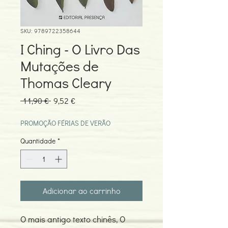
SKU: 9789722358644
I Ching - O Livro Das
Mutações de
Thomas Cleary
Preço
Preço
 11,90 € 
9,52 €
normal
promocional
PROMOÇÃO FÉRIAS DE VERÃO
Quantidade
*
Adicionar ao carrinho
O mais antigo texto chinês, O