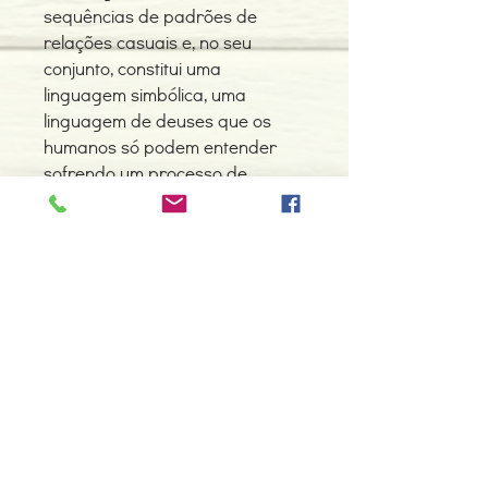
sequências de padrões de
relações casuais e, no seu
conjunto, constitui uma
linguagem simbólica, uma
linguagem de deuses que os
humanos só podem entender
sofrendo um processo de
mutação interior.
Detalhes do Produto
Autor:Thomas Cleary
ISBN: 9789722358644
Edição ou reimpressão: 07-2016
Editor: Editorial Presença
Contacte-nos
Idioma: Português
966 605 625
Dimensões: 139 x 224 x 7 mm
Encadernação: Capa mole
espiral.centro.alternativas@gmail
Páginas: 104
.com