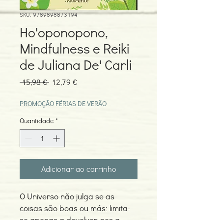
SKU: 9789898873194
Ho'oponopono,
Mindfulness e Reiki
de Juliana De' Carli
Preço
Preço
 15,98 € 
12,79 €
normal
promocional
PROMOÇÃO FÉRIAS DE VERÃO
Quantidade
*
Adicionar ao carrinho
O Universo não julga se as
coisas são boas ou más: limita-
se apenas a devolver-nos a