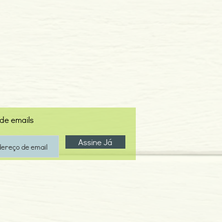
 de emails
Assine Já