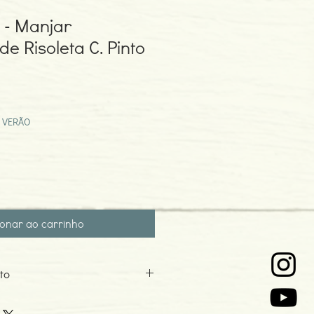
 - Manjar
de Risoleta C. Pinto
o
ocional
 VERÃO
ionar ao carrinho
to
o Pedro