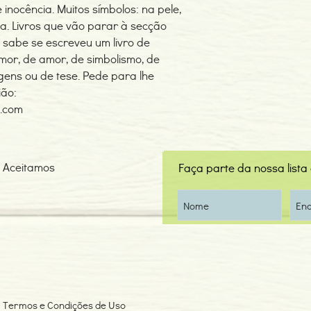
inocência. Muitos símbolos: na pele,
ida. Livros que vão parar à secção
sabe se escreveu um livro de
mor, de amor, de simbolismo, de
agens ou de tese. Pede para lhe
ião:
.com
Aceitamos
Faça parte da nossa lista
Termos e Condições de Uso