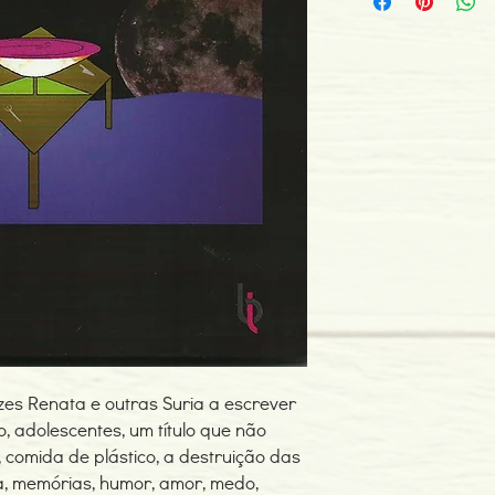
ISBN: 978989709070
Edição ou reimpressã
Editor: Book Link
Idioma: Português
Dimensões: 131 x 207
Encadernação: Capa 
Páginas: 224
Tipo de Produto: Livro
zes Renata e outras Suria a escrever
o, adolescentes, um título que não
, comida de plástico, a destruição das
a, memórias, humor, amor, medo,