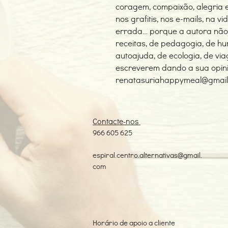
coragem, compaixão, alegria e 
nos grafitis, nos e-mails, na v
errada… porque a autora não 
receitas, de pedagogia, de hu
autoajuda, de ecologia, de vi
escreverem dando a sua opin
renatasuriahappymeal@gmail
Contacte-nos
966 605 625
espiral.centro.alternativas@gmail.
com
Horário de apoio a cliente