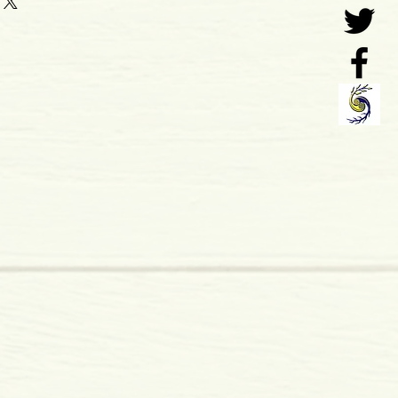
7
o: 01-2016
 x 9 mm
mole