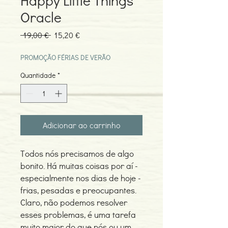
Happy Little Things
Oracle
Preço
Preço
 19,00 € 
15,20 €
normal
promocional
PROMOÇÃO FÉRIAS DE VERÃO
Quantidade
*
Adicionar ao carrinho
Todos nós precisamos de algo
bonito. Há muitas coisas por aí -
especialmente nos dias de hoje -
frias, pesadas e preocupantes.
Claro, não podemos resolver
esses problemas, é uma tarefa
muito maior do que nós ou um