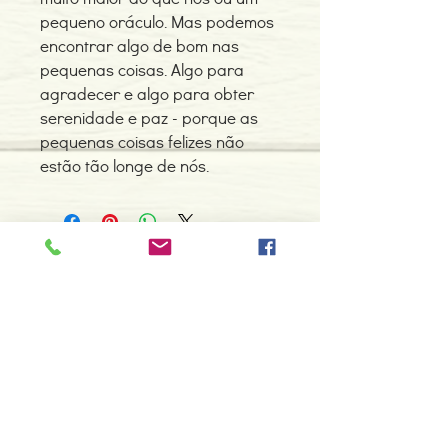
pequeno oráculo. Mas podemos
encontrar algo de bom nas
pequenas coisas. Algo para
agradecer e algo para obter
serenidade e paz - porque as
pequenas coisas felizes não
estão tão longe de nós.
Contacte-nos
966 605 625
espiral.centro.alternativas@gmail
.com
Horário de apoio a cliente
2ª a 6ª feira das 10h00 às 19h00