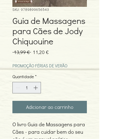
SKU: 9789899656543
Guia de Massagens
para Cães de Jody
Chiquouine
Preço
Preço
 13,99 € 
11,20 €
normal
promocional
PROMOÇÃO FÉRIAS DE VERÃO
Quantidade
*
Adicionar ao carrinho
O livro Guia de Massagens para
Cães - para cuidar bem do seu