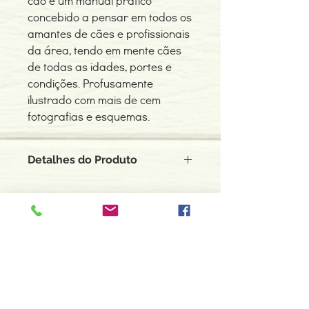
cão é um manual prático
concebido a pensar em todos os
amantes de cães e profissionais
da área, tendo em mente cães
de todas as idades, portes e
condições. Profusamente
ilustrado com mais de cem
fotografias e esquemas.
Detalhes do Produto
Autor: Jody Chiquouine
ISBN: 9789899656543
Edição ou reimpressão: 01-2016
Editor: O Castor de Papel
Contacte-nos
Idioma: Português
966 605 625
Dimensões: 158 x 237 x 6 mm
Encadernação: Capa mole
espiral.centro.alternativas@gmail
Páginas: 144
.com
Tipo de Produto: Livro