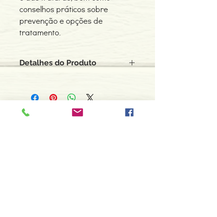
conselhos práticos sobre
prevenção e opções de
tratamento.
Detalhes do Produto
ISBN: 8588598175
Edição ou reimpressão: 2003
Editor: Anima
Idioma: Português do Brasil
Contacte-nos
Páginas: 208
966 605 625
Tipo de Produto: Livro
espiral.centro.alternativas@gmail
.com
Horário de apoio a cliente
2ª a 6ª feira das 10h00 às 19h00
sábado das 12h00 às 18h00