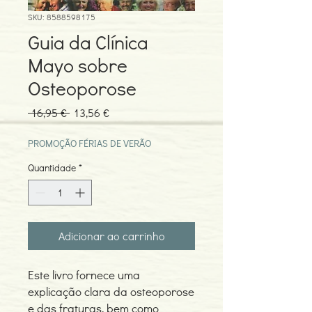
SKU: 8588598175
Guia da Clínica
Mayo sobre
Osteoporose
Preço
Preço
 16,95 € 
13,56 €
normal
promocional
PROMOÇÃO FÉRIAS DE VERÃO
Quantidade
*
Adicionar ao carrinho
Este livro fornece uma
explicação clara da osteoporose
e das fraturas, bem como