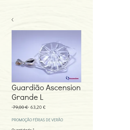
Guardião Ascension
Grande L
Preço
Preço
 79,00 € 
63,20 €
normal
promocional
PROMOÇÃO FÉRIAS DE VERÃO
Quantidade
*