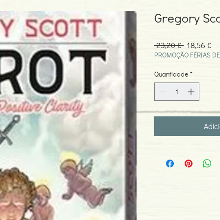
Gregory Sco
Preço
Pr
 23,20 € 
18,56 €
normal
pr
PROMOÇÃO FÉRIAS DE
Quantidade
*
Adic