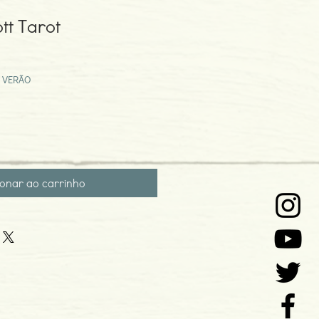
tt Tarot
eço
omocional
 VERÃO
ionar ao carrinho