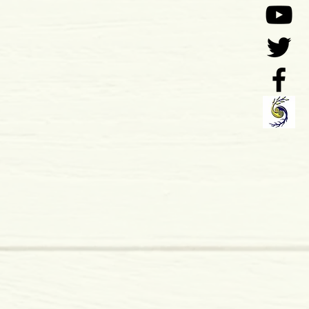
imões
ensões: 228 x 154 x 14 mm
mole