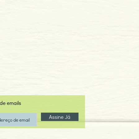
 de emails
Assine Já