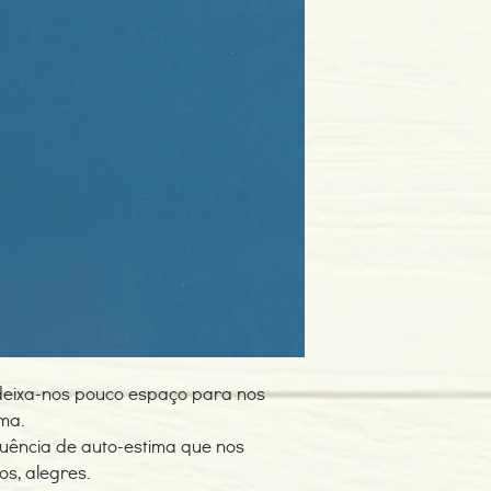
Editor: Luis Martins S
Idioma: PortuguêsDim
Encadernação: Capa 
Páginas: 132
Tipo de Produto: Livro
deixa-nos pouco espaço para nos
ma.
uência de auto-estima que nos
s, alegres.