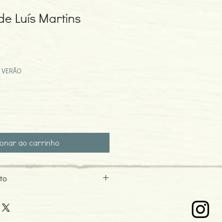
de Luís Martins
eço
omocional
 VERÃO
ionar ao carrinho
to
imões
6
o: 11-2007