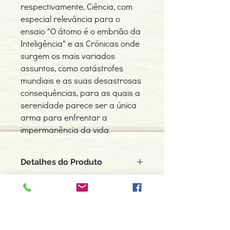
respectivamente, Ciência, com
especial relevância para o
ensaio "O átomo é o embrião da
Inteligência" e as Crónicas onde
surgem os mais variados
assuntos, como catástrofes
mundiais e as suas desastrosas
consequências, para as quais a
serenidade parece ser a única
arma para enfrentar a
impermanência da vida.
Detalhes do Produto
Autor: Maria
ISBN: 9789899507708
Edição ou reimpressão: 07-2006
Editor: Pub.Maitreya Unip.,Lda
Contacte-nos
Idioma: Português