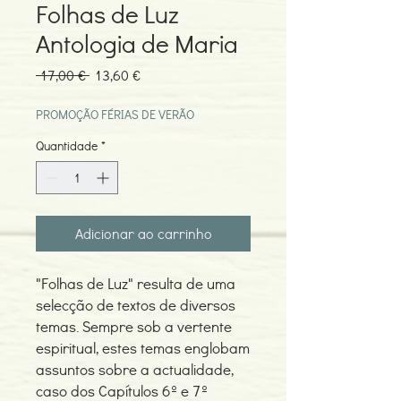
Folhas de Luz
Antologia de Maria
Preço
Preço
 17,00 € 
13,60 €
normal
promocional
PROMOÇÃO FÉRIAS DE VERÃO
Quantidade
*
Adicionar ao carrinho
"Folhas de Luz" resulta de uma
selecção de textos de diversos
temas. Sempre sob a vertente
espiritual, estes temas englobam
assuntos sobre a actualidade,
caso dos Capítulos 6º e 7º