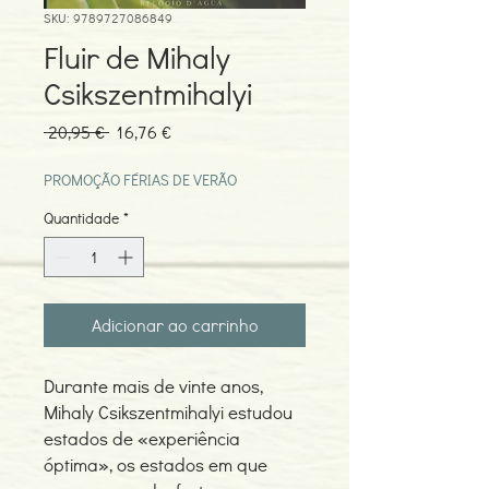
SKU: 9789727086849
Fluir de Mihaly
Csikszentmihalyi
Preço
Preço
 20,95 € 
16,76 €
normal
promocional
PROMOÇÃO FÉRIAS DE VERÃO
Quantidade
*
Adicionar ao carrinho
Durante mais de vinte anos,
Mihaly Csikszentmihalyi estudou
estados de «experiência
óptima», os estados em que