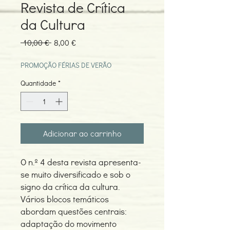
Revista de Crítica
da Cultura
Preço
Preço
 10,00 € 
8,00 €
normal
promocional
PROMOÇÃO FÉRIAS DE VERÃO
Quantidade
*
Adicionar ao carrinho
O n.º 4 desta revista apresenta-
se muito diversificado e sob o
signo da crítica da cultura.
Vários blocos temáticos
abordam questões centrais:
adaptação do movimento