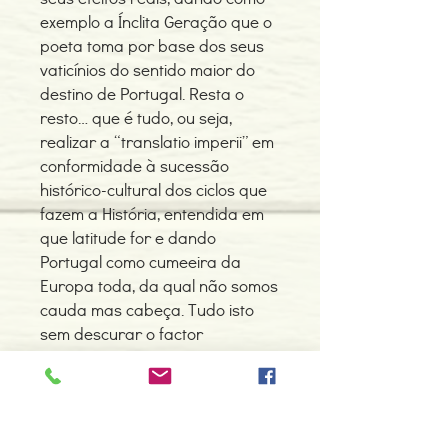
exemplo a Ínclita Geração que o
poeta toma por base dos seus
vaticínios do sentido maior do
destino de Portugal. Resta o
resto… que é tudo, ou seja,
realizar a “translatio imperii” em
conformidade à sucessão
histórico-cultural dos ciclos que
fazem a História, entendida em
que latitude for e dando
Portugal como cumeeira da
Europa toda, da qual não somos
cauda mas cabeça. Tudo isto
sem descurar o factor
socioeconómico, gizado por
acção política favorável ao bem
comum do progresso nacional,
para que o Futuro não se adie e