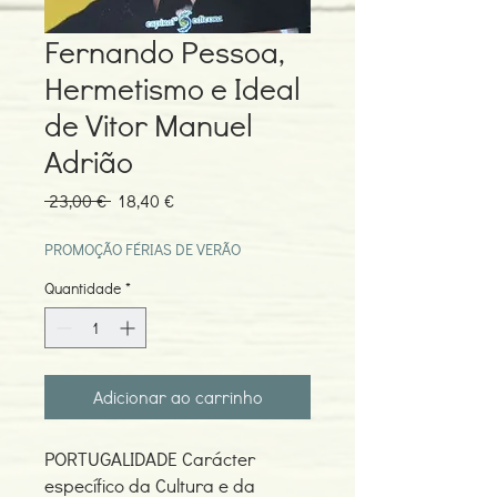
Fernando Pessoa,
Hermetismo e Ideal
de Vitor Manuel
Adrião
Preço
Preço
 23,00 € 
18,40 €
normal
promocional
PROMOÇÃO FÉRIAS DE VERÃO
Quantidade
*
Adicionar ao carrinho
PORTUGALIDADE Carácter
específico da Cultura e da