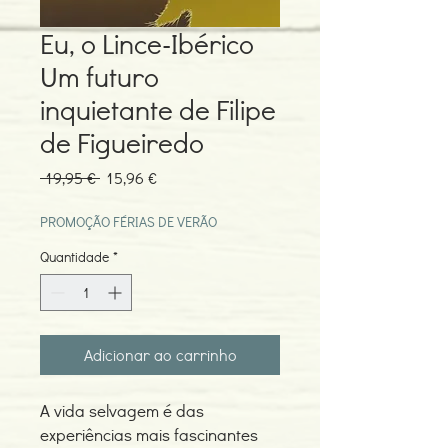
Eu, o Lince-Ibérico
Um futuro
inquietante de Filipe
de Figueiredo
Preço
Preço
 19,95 € 
15,96 €
normal
promocional
PROMOÇÃO FÉRIAS DE VERÃO
Quantidade
*
Adicionar ao carrinho
A vida selvagem é das
experiências mais fascinantes