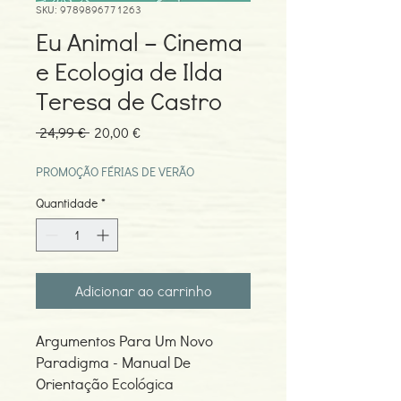
SKU: 9789896771263
Eu Animal – Cinema
e Ecologia de Ilda
Teresa de Castro
Preço
Preço
 24,99 € 
20,00 €
normal
promocional
PROMOÇÃO FÉRIAS DE VERÃO
Quantidade
*
Adicionar ao carrinho
Argumentos Para Um Novo
Paradigma - Manual De
Orientação Ecológica