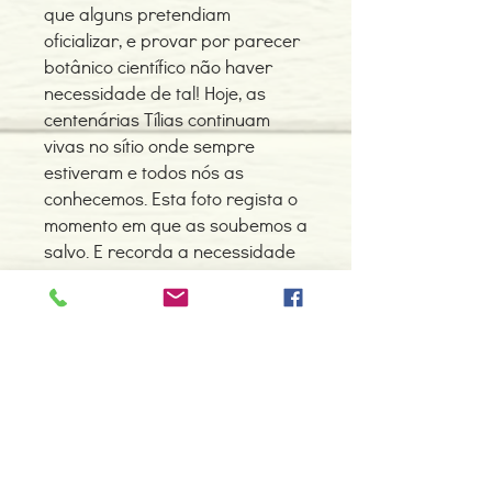
que alguns pretendiam
oficializar, e provar por parecer
botânico científico não haver
necessidade de tal! Hoje, as
centenárias Tílias continuam
vivas no sítio onde sempre
estiveram e todos nós as
conhecemos. Esta foto regista o
momento em que as soubemos a
salvo. E recorda a necessidade
de preservação do Vivo, nas
nossas aldeias e em toda a
parte.
Detalhes do Produto
Autor: Ilda Teresa de Castro
ISBN: 9789896771263
Edição ou reimpressão: 11-2015