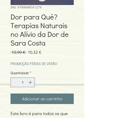
SKU: 9789898761279
Dor para Quê?
Terapias Naturais
no Alívio da Dor de
Sara Costa
Preço
Preço
 12,90 € 
10,32 €
normal
promocional
PROMOÇÃO FÉRIAS DE VERÃO
Quantidade
*
Adicionar ao carrinho
Este livro é para todos os que