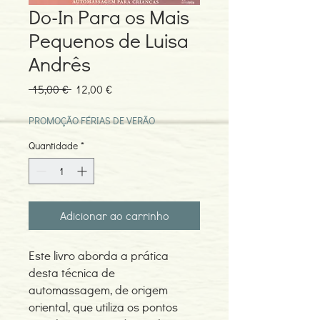
Do-In Para os Mais
Pequenos de Luisa
Andrês
Preço
Preço
 15,00 € 
12,00 €
normal
promocional
PROMOÇÃO FÉRIAS DE VERÃO
Quantidade
*
Adicionar ao carrinho
Este livro aborda a prática
desta técnica de
automassagem, de origem
oriental, que utiliza os pontos