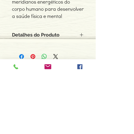
meridianos energéticos do
corpo humano para desenvolver
a saúde física e mental
Detalhes do Produto
Autor: Luisa Andres
ISBN: 9789895405831
Edição ou reimpressão: 05-2019
Editor: Alma Letra
Contacte-nos
Idioma: Português
966 605 625
Dimensões: 152 x 235 x 32 mm
Encadernação: Capa mole
espiral.centro.alternativas@gmail
Páginas: 112
.com
Tipo de Produto: Livro
Horário de apoio a cliente
2ª a 6ª feira das 10h00 às 19h00
sábado das 12h00 às 18h00