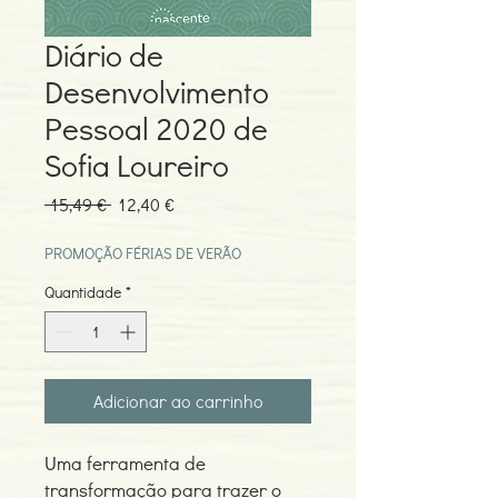
Diário de
Desenvolvimento
Pessoal 2020 de
Sofia Loureiro
Preço
Preço
 15,49 € 
12,40 €
normal
promocional
PROMOÇÃO FÉRIAS DE VERÃO
Quantidade
*
Adicionar ao carrinho
Uma ferramenta de
transformação para trazer o