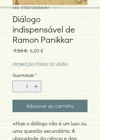
SKU: 9789728958381
Diálogo
indispensável de
Ramon Panikkar
Preço
Preço
 7,50 € 
6,00 €
normal
promocional
PROMOÇÃO FÉRIAS DE VERÃO
Quantidade
*
Adicionar ao carrinho
«Hoje o diálogo não é um luxo ou
uma questão secundária. A
ubiquidade da ciência e das