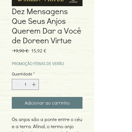
Dez Mensagens
Que Seus Anjos
Querem Dar a Você
de Doreen Virtue
Preço
Preço
 19,90 € 
15,92 €
normal
promocional
PROMOÇÃO FÉRIAS DE VERÃO
Quantidade
*
Adicionar ao carrinho
Os anjos são a ponte entre o céu
e a terra. Afinal, o termo anjo