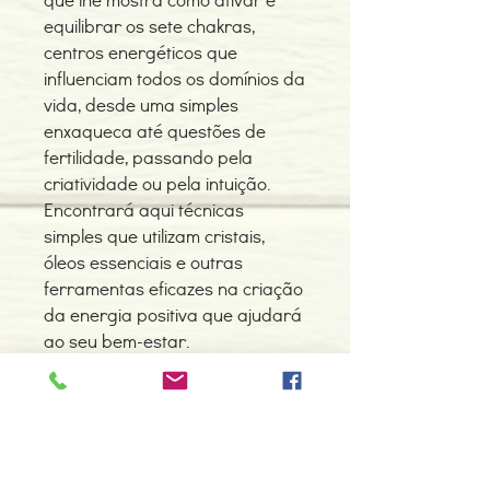
equilibrar os sete chakras,
centros energéticos que
influenciam todos os domínios da
vida, desde uma simples
enxaqueca até questões de
fertilidade, passando pela
criatividade ou pela intuição.
Encontrará aqui técnicas
simples que utilizam cristais,
óleos essenciais e outras
ferramentas eficazes na criação
da energia positiva que ajudará
ao seu bem-estar.
INCLUI mais de 70 imagens a
cores de cristais e pedras
preciosas, assim como diversos
exercícios práticos.