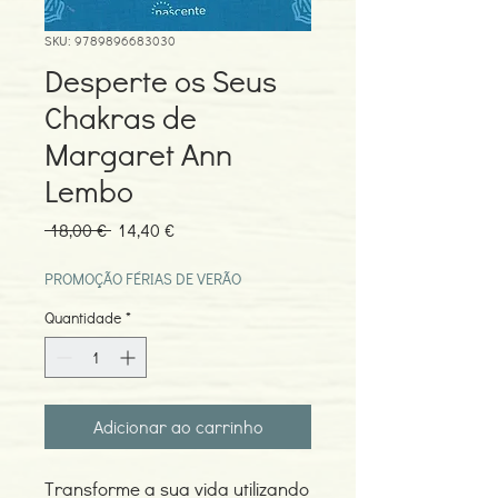
SKU: 9789896683030
Desperte os Seus
Chakras de
Margaret Ann
Lembo
Preço
Preço
 18,00 € 
14,40 €
normal
promocional
PROMOÇÃO FÉRIAS DE VERÃO
Quantidade
*
Adicionar ao carrinho
Transforme a sua vida utilizando