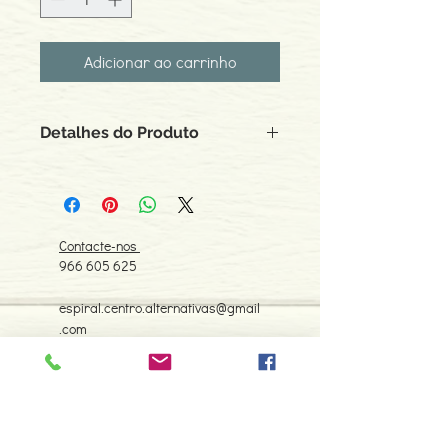
Adicionar ao carrinho
Detalhes do Produto
Autor: Jacques Derrida
ISBN: 9789726993261
Edição ou reimpressão: 04-1997
Editor: Vega
Contacte-nos
Idioma: Português
966 605 625
Dimensões: 137 x 196 x 9 mm
Encadernação: Capa mole
espiral.centro.alternativas@gmail
Páginas: 100
.com
Tipo de Produto: Livro
Horário de apoio a cliente
2ª a 6ª feira das 10h00 às 19h00
sábado das 12h00 às 18h00