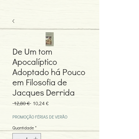
De Um tom
Apocalíptico
Adoptado há Pouco
em Filosofia de
Jacques Derrida
Preço
Preço
 12,80 € 
10,24 €
normal
promocional
PROMOÇÃO FÉRIAS DE VERÃO
Quantidade
*