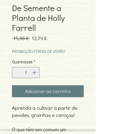
De Semente a
Planta de Holly
Farrell
Preço
Preço
 15,98 € 
12,79 €
normal
promocional
PROMOÇÃO FÉRIAS DE VERÃO
Quantidade
*
Adicionar ao carrinho
Aprenda a cultivar a partir de
pevides, grainhas e caroços!
O que têm em comum um