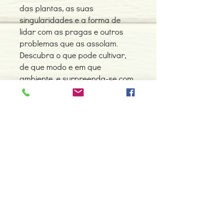
das plantas, as suas
singularidades e a forma de
lidar com as pragas e outros
problemas que as assolam.
Descubra o que pode cultivar,
de que modo e em que
ambiente, e surpreenda-se com
os resultados!
Detalhes do Produto
Autor: Holly Farrell
ISBN: 9789896684464
Edição ou reimpressão: 07-2018
Editor: Vogais
Contacte-nos
Idioma: Português
966 605 625
Dimensões: 161 x 212 x 17 mm
Encadernação: Capa dura
espiral.centro.alternativas@gmail
Páginas: 144
.com